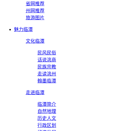
省网推荐
州网推荐
旅游图片
魅力临潭
文化临潭
民风民俗
话说洮商
民族宗教
走读洮州
翰墨临潭
走进临潭
临潭简介
自然地理
历史人文
行政区划