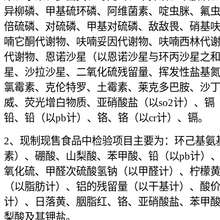
异柳磷、甲基硫环磷、阿维菌素、啶虫脒、氟
倍硫磷、对硫磷、甲基对硫磷、敌敌畏、硝基
喃它酮代谢物、呋喃妥因代谢物、呋喃西林代
代谢物、恩诺沙星（以恩诺沙星与环丙沙星之
星、沙拉沙星、二氧化硫残留量、挥发性盐基
氯霉素、克伦特罗、土霉素、莱克多巴胺、沙
威、荧光增白物质、亚硝酸盐（以so2计）、镉（
铅、铅（以pb计）、铬、铬（以cr计）、镉。
2、现制现售食品中检验项目主要为：环己基氨
素）、硼酸、山梨酸、苯甲酸、铅（以pb计）
氧化硫、甲醛次硫酸氢钠（以甲醛计）、柠檬
（以脂肪计）、铝的残留量（以干基计）、酸
计）、日落黄、胭脂红、铬、亚硝酸盐、苯甲
梨酸及其钾盐。