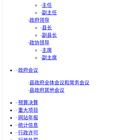
·
主任
·
副主任
·
政府领导
·
县长
·
副县长
·
政协领导
·
主席
·
副主席
·
政府会议
·
县政府全体会议和常务会议
·
县政府其他会议
·
预算决算
·
重大项目
·
网站年报
·
统计信息
·
行政许可