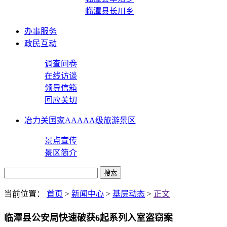
临潭县长川乡
办事服务
政民互动
调查问卷
在线访谈
领导信箱
回应关切
冶力关国家AAAAA级旅游景区
景点宣传
景区简介
当前位置：
首页
>
新闻中心
>
基层动态
>
正文
临潭县公安局快速破获6起系列入室盗窃案