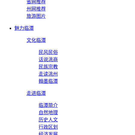
省网推荐
州网推荐
旅游图片
魅力临潭
文化临潭
民风民俗
话说洮商
民族宗教
走读洮州
翰墨临潭
走进临潭
临潭简介
自然地理
历史人文
行政区划
经济发展