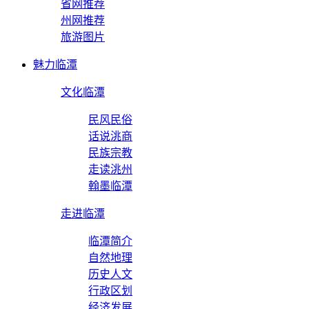
省网推荐
州网推荐
旅游图片
魅力临潭
文化临潭
民风民俗
话说洮商
民族宗教
走读洮州
翰墨临潭
走进临潭
临潭简介
自然地理
历史人文
行政区划
经济发展