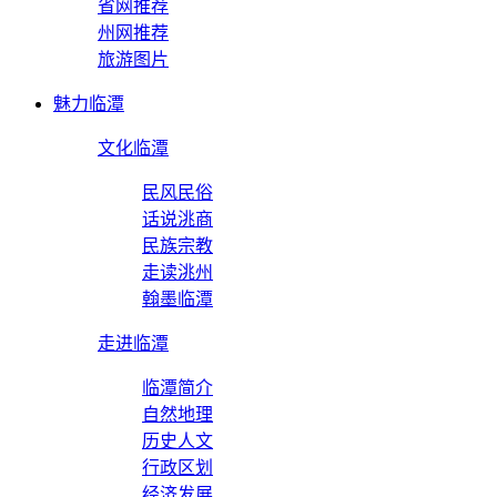
省网推荐
州网推荐
旅游图片
魅力临潭
文化临潭
民风民俗
话说洮商
民族宗教
走读洮州
翰墨临潭
走进临潭
临潭简介
自然地理
历史人文
行政区划
经济发展