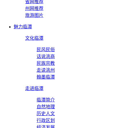
省网推荐
州网推荐
旅游图片
魅力临潭
文化临潭
民风民俗
话说洮商
民族宗教
走读洮州
翰墨临潭
走进临潭
临潭简介
自然地理
历史人文
行政区划
经济发展