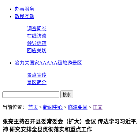
办事服务
政民互动
调查问卷
在线访谈
领导信箱
回应关切
冶力关国家AAAAA级旅游景区
景点宣传
景区简介
当前位置：
首页
>
新闻中心
>
临潭要闻
>
正文
​张亮主持召开县委常委会（扩大）会议 传达学习习近
神 研究安排全县贯彻落实和重点工作