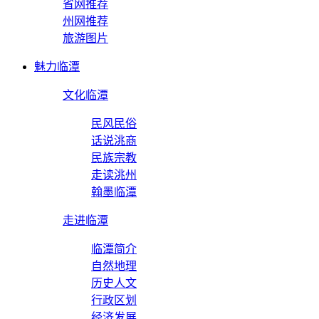
省网推荐
州网推荐
旅游图片
魅力临潭
文化临潭
民风民俗
话说洮商
民族宗教
走读洮州
翰墨临潭
走进临潭
临潭简介
自然地理
历史人文
行政区划
经济发展