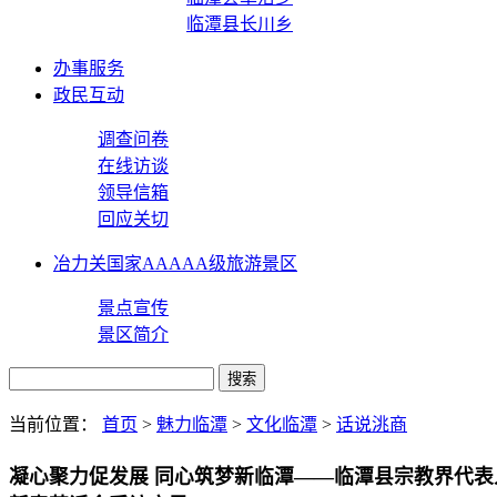
临潭县长川乡
办事服务
政民互动
调查问卷
在线访谈
领导信箱
回应关切
冶力关国家AAAAA级旅游景区
景点宣传
景区简介
当前位置：
首页
>
魅力临潭
>
文化临潭
>
话说洮商
凝心聚力促发展 同心筑梦新临潭——临潭县宗教界代