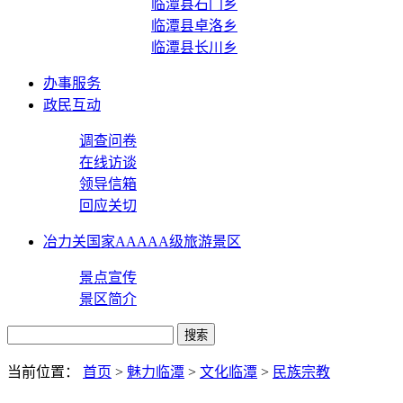
临潭县石门乡
临潭县卓洛乡
临潭县长川乡
办事服务
政民互动
调查问卷
在线访谈
领导信箱
回应关切
冶力关国家AAAAA级旅游景区
景点宣传
景区简介
当前位置：
首页
>
魅力临潭
>
文化临潭
>
民族宗教