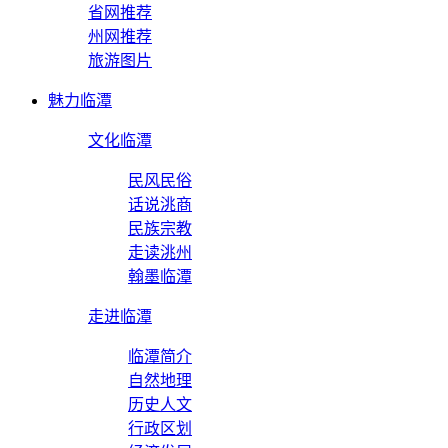
省网推荐
州网推荐
旅游图片
魅力临潭
文化临潭
民风民俗
话说洮商
民族宗教
走读洮州
翰墨临潭
走进临潭
临潭简介
自然地理
历史人文
行政区划