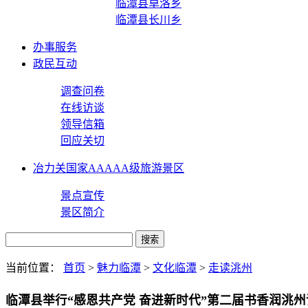
临潭县卓洛乡
临潭县长川乡
办事服务
政民互动
调查问卷
在线访谈
领导信箱
回应关切
冶力关国家AAAAA级旅游景区
景点宣传
景区简介
当前位置：
首页
>
魅力临潭
>
文化临潭
>
走读洮州
临潭县举行“感恩共产党 奋进新时代”第二届书香润洮