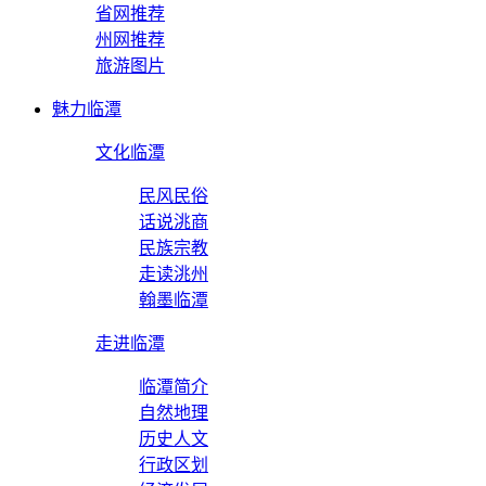
省网推荐
州网推荐
旅游图片
魅力临潭
文化临潭
民风民俗
话说洮商
民族宗教
走读洮州
翰墨临潭
走进临潭
临潭简介
自然地理
历史人文
行政区划