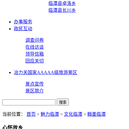
临潭县卓洛乡
临潭县长川乡
办事服务
政民互动
调查问卷
在线访谈
领导信箱
回应关切
冶力关国家AAAAA级旅游景区
景点宣传
景区简介
当前位置：
首页
>
魅力临潭
>
文化临潭
>
翰墨临潭
心怀故乡