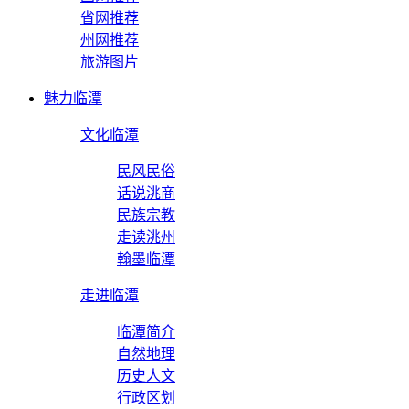
省网推荐
州网推荐
旅游图片
魅力临潭
文化临潭
民风民俗
话说洮商
民族宗教
走读洮州
翰墨临潭
走进临潭
临潭简介
自然地理
历史人文
行政区划