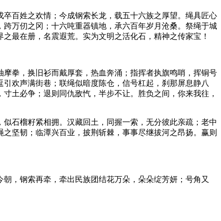
戍卒百姓之欢情；今成钢索长龙，载五十六族之厚望。绳具匠心
，跨万仞之冈；十六吨重器镇地，承六百年岁月沧桑。祭绳于城
界之最在册，名震遐荒。实为文明之活化石，精神之传家宝！
袖摩拳，换旧衫而戴厚套，热血奔涌；指挥者执旗鸣哨，挥铜号
逗引欢声满街巷；联绳似暗度陈仓，信号杠起，刹那屏息静八
，寸土必争；退则同仇敌忾，半步不让。胜负之间，你来我往，
，似石榴籽紧相拥。汉藏回土，同握一索，无分彼此亲疏；老中
绳之坚韧；临潭兴百业，披荆斩棘，事事尽继拔河之昂扬。赢则
今朝，钢索再牵，牵出民族团结花万朵，朵朵绽芳妍；号角又