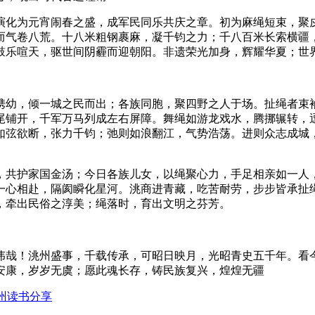
演化为元宵闹春之盛，成军民同乐共庆之章。初为麻绳短束，聚
而气卷八荒。十八米粗钢裹麻，凝千钧之力；千八百米长索横疆
鼓乐喧天，驱世间阴霾而迎朝阳。非遗荣光加身，辉耀华夏；世
携幼，倾一城之民而出；各族同胞，聚四野之人于场。扯绳者束
尾铺开，千军万马列成左右屏障。舞绳如游龙戏水，腾挪辗转，
如弦欲断，张力千钧；弛则如浪翻江，气势浩荡。进则众志成城
，共护家国金汤；今日各族儿女，以绳聚心力，手足相亲如一人
一心相赴，隔阂瞬化星河。洮商进青藏，吃苦耐劳，步步皆承扯
，牵出民俗之淳美；绳落时，育出文明之芬芳。
伟哉！洮州盛事，千载传承，可昭日映月，光昭青史五千年。看
安康，岁岁无虞；愿此魂长存，铸民族复兴，煌煌无疆
州读书分享