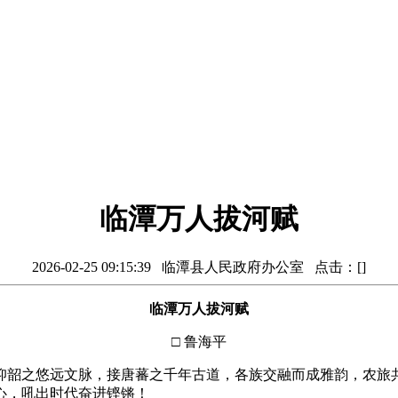
临潭万人拔河赋
2026-02-25 09:15:39 临潭县人民政府办公室 点击：[
]
临潭万人拔河赋
□ 鲁海平
仰韶之悠远文脉，接唐蕃之千年古道，各族交融而成雅韵，农旅
心，吼出时代奋进铿锵！