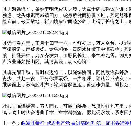
其史源远流长，肇始于明代戍边之策，为军士砺志强体之训；
独运，龙头雄踞而威镇四方，蛇身矫健而势贯长虹，燕尾舒张
隍庙前，敬天敬地，祈四境康宁而睦乡邻；出绳于长街之上，
其势气吞八荒，正月十四至十六，华灯初上，万人空巷。扶老
而振纲常，声威远扬。龙头相接，青冈木杠横于中流砥柱；燕
荒。扯绳开始，万众齐发力，血脉贯长虹，豪气冲九霄。绷则
声浪叠涌如撼山冈。其情其境，动人心魄！
其魂光耀千秋，昔时戍边将士，以绳练协同，同仇敌忾御外敌
青少，共赴一役，不分你我弱强。一声相呼，陌路即成战友；
乘势而上，激满腔斗志；输则奋起直追，蓄迈步力量。绳起处
壮哉！临潭拔河，万人同心，可撼山移岳，气贯长虹九万里；
鸣，鸣出时代奋进曲千章，章章谱新篇。愿此绳永续，系家国
上一条：
临潭县举行“感恩共产党 奋进新时代”第二届书香润洮