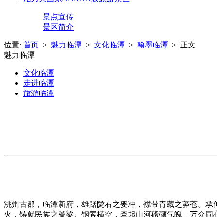
景点宣传
景区简介
位置:
首页
>
魅力临潭
>
文化临潭
>
翰墨临潭
> 正文
魅力临潭
文化临潭
走进临潭
旅游临潭
洮州古郡，临潭新府，雄踞陇右之要冲，襟带青藏之莽苍。承
火，铸就民族之脊梁。钢索横空，牵起山河磅礴气魄；万众同