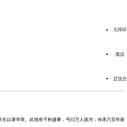
无障碍
微信
甘快办
共生以著华章。此地有千秋盛事，号曰万人拔河；传承六百年薪