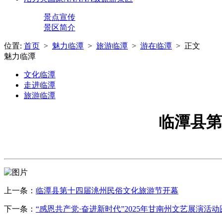
景点宣传
景区简介
位置:
首页
>
魅力临潭
>
旅游临潭
>
游在临潭
> 正文
魅力临潭
文化临潭
走进临潭
旅游临潭
临潭县第
上一条：
临潭县第十四届洮州民俗文化旅游节开幕
下一条：
“感恩共产党·奋进新时代”2025年甘南州文艺展演活