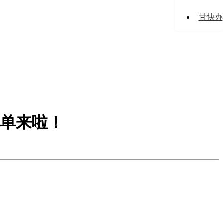
甘快办
单来啦！