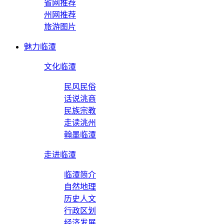
省网推荐
州网推荐
旅游图片
魅力临潭
文化临潭
民风民俗
话说洮商
民族宗教
走读洮州
翰墨临潭
走进临潭
临潭简介
自然地理
历史人文
行政区划
经济发展