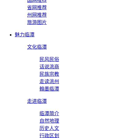
国网推荐
省网推荐
州网推荐
旅游图片
魅力临潭
文化临潭
民风民俗
话说洮商
民族宗教
走读洮州
翰墨临潭
走进临潭
临潭简介
自然地理
历史人文
行政区划