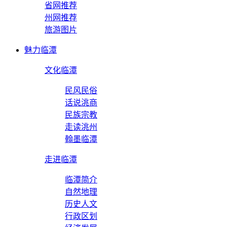
省网推荐
州网推荐
旅游图片
魅力临潭
文化临潭
民风民俗
话说洮商
民族宗教
走读洮州
翰墨临潭
走进临潭
临潭简介
自然地理
历史人文
行政区划