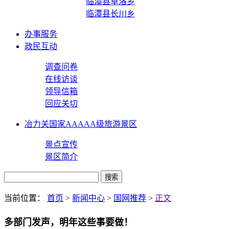
临潭县卓洛乡
临潭县长川乡
办事服务
政民互动
调查问卷
在线访谈
领导信箱
回应关切
冶力关国家AAAAA级旅游景区
景点宣传
景区简介
当前位置：
首页
>
新闻中心
>
国网推荐
>
正文
多部门发声，明年这些事要做！