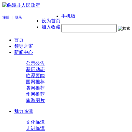
手机版
|
|
注册
登录
设为首页
|
加入收藏
|
首页
领导之窗
新闻中心
公示公告
基层动态
临潭要闻
国网推荐
省网推荐
州网推荐
旅游图片
魅力临潭
文化临潭
走进临潭