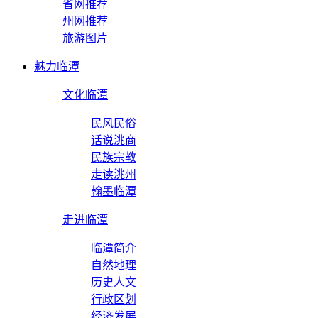
省网推荐
州网推荐
旅游图片
魅力临潭
文化临潭
民风民俗
话说洮商
民族宗教
走读洮州
翰墨临潭
走进临潭
临潭简介
自然地理
历史人文
行政区划
经济发展