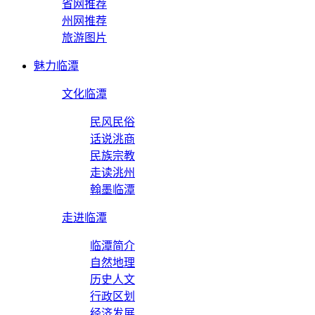
省网推荐
州网推荐
旅游图片
魅力临潭
文化临潭
民风民俗
话说洮商
民族宗教
走读洮州
翰墨临潭
走进临潭
临潭简介
自然地理
历史人文
行政区划
经济发展