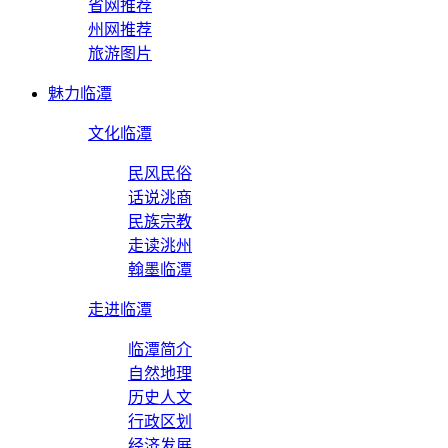
省网推荐
州网推荐
旅游图片
魅力临潭
文化临潭
民风民俗
话说洮商
民族宗教
走读洮州
翰墨临潭
走进临潭
临潭简介
自然地理
历史人文
行政区划
经济发展