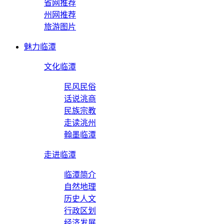
省网推荐
州网推荐
旅游图片
魅力临潭
文化临潭
民风民俗
话说洮商
民族宗教
走读洮州
翰墨临潭
走进临潭
临潭简介
自然地理
历史人文
行政区划
经济发展