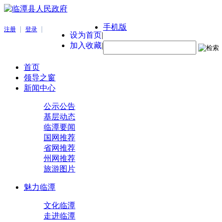
手机版
|
|
注册
登录
设为首页
|
加入收藏
|
首页
领导之窗
新闻中心
公示公告
基层动态
临潭要闻
国网推荐
省网推荐
州网推荐
旅游图片
魅力临潭
文化临潭
走进临潭