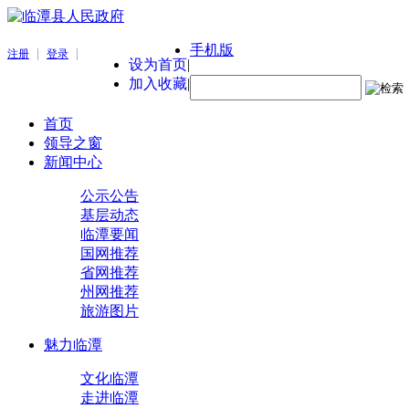
手机版
|
|
注册
登录
设为首页
|
加入收藏
|
首页
领导之窗
新闻中心
公示公告
基层动态
临潭要闻
国网推荐
省网推荐
州网推荐
旅游图片
魅力临潭
文化临潭
走进临潭