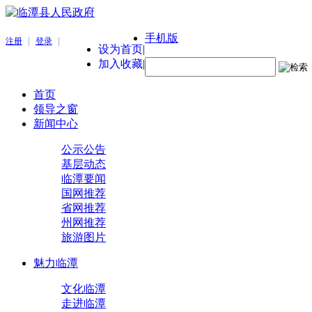
手机版
|
|
注册
登录
设为首页
|
加入收藏
|
首页
领导之窗
新闻中心
公示公告
基层动态
临潭要闻
国网推荐
省网推荐
州网推荐
旅游图片
魅力临潭
文化临潭
走进临潭