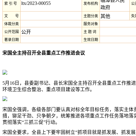
临潭县人民
ltx/2023-00055
索 引 号
发布机构
公
政府
其他
文 号
主题分类
失
体裁分类
服务对象
公开
公开范围
主 题 词
著录日期
生效日期
宋国全主持召开全县重点工作推进会议
5月16日，县委副书记、县长宋国全主持召开全县重点工作推
环境卫生综合整治、重点项目建设等工作。
宋国全强调，各级各部门要认真对标全年目标任务，落实主体
措，铆足干劲、只争朝夕，统筹推进各项重点工作任务落地落
贯彻落实“三抓三促”行动。
宋国全要求，全县上下要牢固树立“抓项目就是抓发展、抓发展