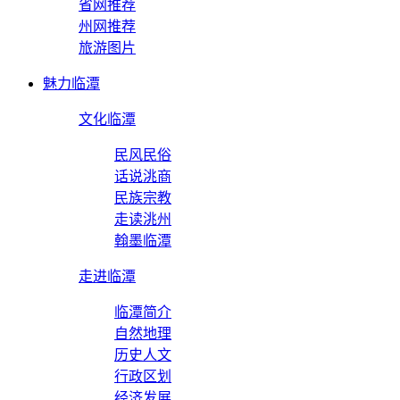
省网推荐
州网推荐
旅游图片
魅力临潭
文化临潭
民风民俗
话说洮商
民族宗教
走读洮州
翰墨临潭
走进临潭
临潭简介
自然地理
历史人文
行政区划
经济发展