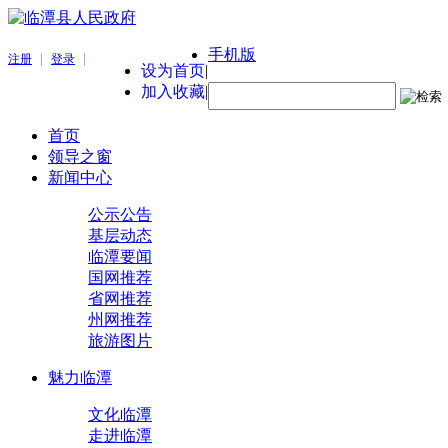
手机版
|
|
注册
登录
设为首页
|
加入收藏
|
首页
领导之窗
新闻中心
公示公告
基层动态
临潭要闻
国网推荐
省网推荐
州网推荐
旅游图片
魅力临潭
文化临潭
走进临潭