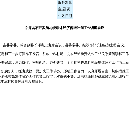
服务对象
主 题 词
生效日期
临潭县召开实施村级集体经济倍增计划工作调度会议
波，县委常委、常务副县长邓贵忠出席会议，县委常委、组织部部长赵应加主持会议。
问题和下一步打算作了发言，县农业农村局、县农经站负责人作了相关政策解读和工作
标要完成，通力协作、密切配合、齐抓共管，全力推动临潭县村级集体经济工作再上新
来抓实抓好，抓出成效。要加快工作节奏、形成工作合力，认真开展自查，切实找准工
各乡镇村级集体经济工作的督促指导，对重视不够、进展缓慢的乡镇主要负责人进行严
成年底村级集体经济发展目标。