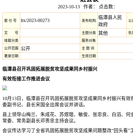
2023-10-13 作者： 点击数：
临潭县人民
ltx/2023-00273
索 引 号
发布机构
公
政府
其他
文 号
主题分类
失
体裁分类
服务对象
公开
公开范围
主 题 词
著录日期
生效日期
临潭县召开巩固拓展脱贫攻坚成果
同乡村振兴
有效衔接工作推进会议
10月13日，临潭县召开巩固拓展脱贫攻坚成果同乡村振兴有效
委副书记、县长宋国全出席会议并讲话。
县上领导山梅兰、朱成花、苏煜琨、敏俊、张忠良、白滔、何
常委、常务副县长邓贵忠主持会议。
会议传达学习了全省巩固拓展脱贫攻坚成果问题整改“回头看”