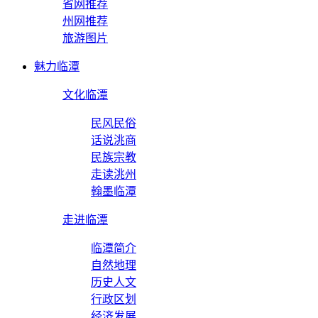
省网推荐
州网推荐
旅游图片
魅力临潭
文化临潭
民风民俗
话说洮商
民族宗教
走读洮州
翰墨临潭
走进临潭
临潭简介
自然地理
历史人文
行政区划
经济发展