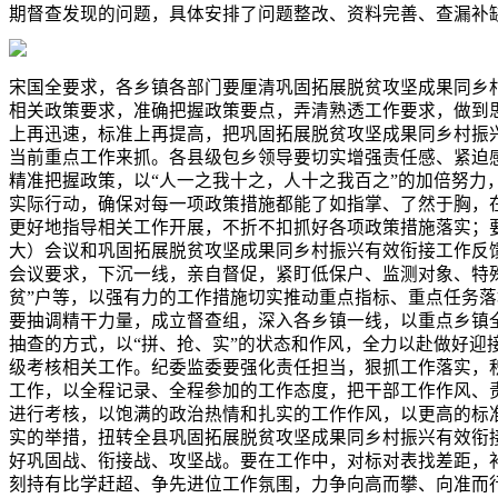
期督查发现的问题，具体安排了问题整改、资料完善、查漏补
宋国全要求，各乡镇各部门要厘清巩固拓展脱贫攻坚成果同乡
相关政策要求，准确把握政策要点，弄清熟透工作要求，做到
上再迅速，标准上再提高，把巩固拓展脱贫攻坚成果同乡村振
当前重点工作来抓。各县级包乡领导要切实增强责任感、紧迫
精准把握政策，以“人一之我十之，人十之我百之”的加倍努力
实际行动，确保对每一项政策措施都能了如指掌、了然于胸，
更好地指导相关工作开展，不折不扣抓好各项政策措施落实；
大）会议和巩固拓展脱贫攻坚成果同乡村振兴有效衔接工作反
会议要求，下沉一线，亲自督促，紧盯低保户、监测对象、特
贫”户等，以强有力的工作措施切实推动重点指标、重点任务
要抽调精干力量，成立督查组，深入各乡镇一线，以重点乡镇
抽查的方式，以“拼、抢、实”的状态和作风，全力以赴做好迎
级考核相关工作。纪委监委要强化责任担当，狠抓工作落实，
工作，以全程记录、全程参加的工作态度，把干部工作作风、
进行考核，以饱满的政治热情和扎实的工作作风，以更高的标
实的举措，扭转全县巩固拓展脱贫攻坚成果同乡村振兴有效衔
好巩固战、衔接战、攻坚战。要在工作中，对标对表找差距，
刻持有比学赶超、争先进位工作氛围，力争向高而攀、向准而