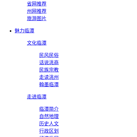
省网推荐
州网推荐
旅游图片
魅力临潭
文化临潭
民风民俗
话说洮商
民族宗教
走读洮州
翰墨临潭
走进临潭
临潭简介
自然地理
历史人文
行政区划