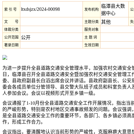
临潭县大数
ltxdsjzx/2024-00098
索 引 号
发布机构
公
据中心
其他
文 号
主题分类
失
体裁分类
服务对象
公开
公开范围
主 题 词
著录日期
生效日期
为进一步提升全县道路交通安全管理水平，加强农村交通安全管理
日，临潭县召开全县道路交通安全暨加强农村交通安全管理工
委、县政府副县长白滔出席会议并讲话。县政府副县长、公安
委会各成员单位分管领导、县交警大队班子成员和科室负责人
人参加会议。会议以视频形式开至乡镇一级。
会议通报了1-10月份全县道路交通安全工作开展情况，指出当
的严峻形势，特别是农村地区交通事故频发的问题。会议强调
是全县道路交通安全工作的重要环节，各部门、各乡镇必须高
作，形成工作合力。
会议指出，要清醒地认识当前形势的严峻性，克服麻痹大意思