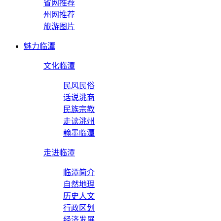
省网推荐
州网推荐
旅游图片
魅力临潭
文化临潭
民风民俗
话说洮商
民族宗教
走读洮州
翰墨临潭
走进临潭
临潭简介
自然地理
历史人文
行政区划
经济发展