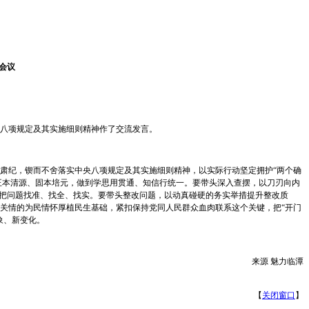
会议
八项规定及其实施细则精神作了交流发言。
肃纪，锲而不舍落实中央八项规定及其实施细则精神，以实际行动坚定拥护“两个确
正本清源、固本培元，做到学思用贯通、知信行统一。要带头深入查摆，以刀刃向内
正把问题找准、找全、找实。要带头整改问题，以动真碰硬的务实举措提升整改质
关情的为民情怀厚植民生基础，紧扣保持党同人民群众血肉联系这个关键，把“开门
象、新变化。
来源 魅力临潭
【
关闭窗口
】