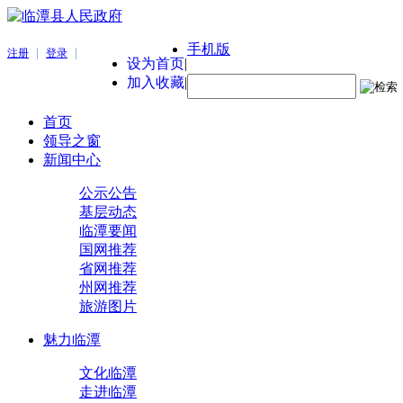
手机版
|
|
注册
登录
设为首页
|
加入收藏
|
首页
领导之窗
新闻中心
公示公告
基层动态
临潭要闻
国网推荐
省网推荐
州网推荐
旅游图片
魅力临潭
文化临潭
走进临潭