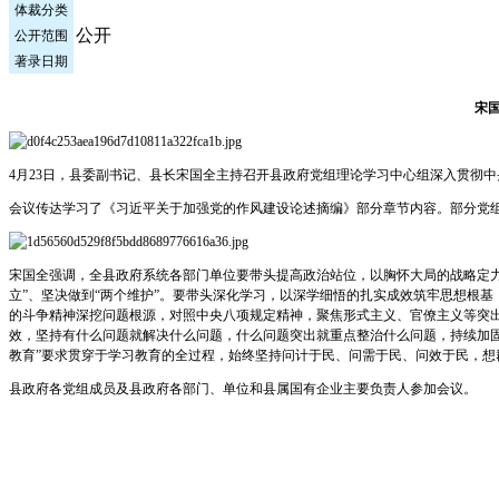
体裁分类
公开
公开范围
著录日期
宋
4月23日，县委副书记、县长宋国全主持召开县政府党组理论学习中心组深入贯彻
会议传达学习了《习近平关于加强党的作风建设论述摘编》部分章节内容。部分党
宋国全强调，全县政府系统各部门单位要带头提高政治站位，以胸怀大局的战略定
立”、坚决做到“两个维护”。要带头深化学习，以深学细悟的扎实成效筑牢思想根
的斗争精神深挖问题根源，对照中央八项规定精神，聚焦形式主义、官僚主义等突出
效，坚持有什么问题就解决什么问题，什么问题突出就重点整治什么问题，持续加
教育”要求贯穿于学习教育的全过程，始终坚持问计于民、问需于民、问效于民，
县政府各党组成员及县政府各部门、单位和县属国有企业主要负责人参加会议。