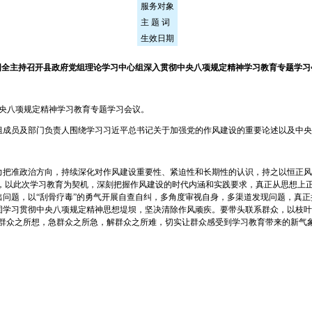
服务对象
主 题 词
生效日期
国全主持召开县政府党组理论学习中心组深入贯彻中央八项规定精神学习教育专题学习
中央八项规定精神学习教育专题学习会议。
组成员及部门负责人围绕学习习近平总书记关于加强党的作风建设的重要论述以及中央
力把准政治方向，持续深化对作风建设重要性、紧迫性和长期性的认识，持之以恒正风
基，以此次学习教育为契机，深刻把握作风建设的时代内涵和实践要求，真正从思想上
问题，以“刮骨疗毒”的勇气开展自查自纠，多角度审视自身，多渠道发现问题，真
固学习贯彻中央八项规定精神思想堤坝，坚决清除作风顽疾。要带头联系群众，以枝叶
想群众之所想，急群众之所急，解群众之所难，切实让群众感受到学习教育带来的新气