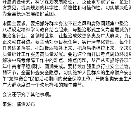
开展调查研究，科学谋划发展路径，广泛征求专家学者、企业
方意见，提高规划的科学性、前瞻性和可操作性，切实解决临
为全县长远发展绘好蓝图。
宋国全要求，要把抓好群众身边不正之风和腐败问题集中整治
八项规定精神学习教育结合起来，与整治形式主义为基层减负
根治各行业、各领域乱象，让整治成效更多惠及广大群众，真
正义就在身边。要主动对标目标任务，实行清单化管理，每个
任务逐条落实，把短板弱项补上来、把落后指标拉上来，坚决
质量统计工作服务高质量发展。要迅速全面开展考点周边环境
解决中高考保障工作中的难点、堵点问题，从严从实抓好各项工作
年中高考平稳顺利、圆满完成。要持续加强重点行业安全监管
弱环节，全面排查安全隐患，切实维护人民群众的生命财产安
午“龙神赛会”民俗活动期间的安全保障工作，严防各类安全生
广大群众度过一个欢乐祥和的端午佳节。
会议还研究了其他事项。
来源：临潭发布