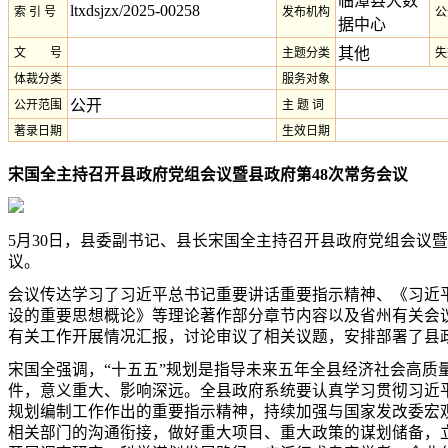
临潭县大数
ltxdsjzx/2025-00258
索 引 号
发布机构
公
据中心
其他
文 号
主题分类
失
体裁分类
服务对象
公开
公开范围
主 题 词
著录日期
生效日期
宋国全主持召开县政府党组会议暨
县政府第48次常务会议
5月30日，县委副书记、县长宋国全主持召开县政府党组会议暨
议。
会议传达学习了习近平总书记重要讲话重要指示精神、《习近
设的重要思想概论》等理论著作部分章节内容以及省州有关会
有关工作开展情况汇报，讨论审议了相关议题，安排部署了县
宋国全强调，“十五五”规划是指导未来五年全县经济社会高质
件，意义重大、影响深远。全县政府系统要认真学习贯彻习近平
规划编制工作作出的重要指示精神，持续加强与国家发改委宏
相关部门的沟通衔接，做好重大项目、重大政策的谋划储备，