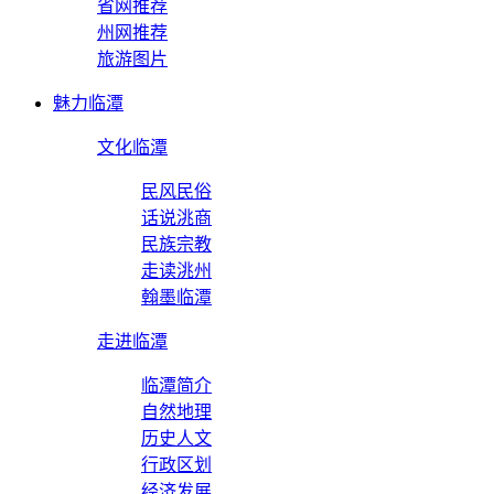
省网推荐
州网推荐
旅游图片
魅力临潭
文化临潭
民风民俗
话说洮商
民族宗教
走读洮州
翰墨临潭
走进临潭
临潭简介
自然地理
历史人文
行政区划
经济发展