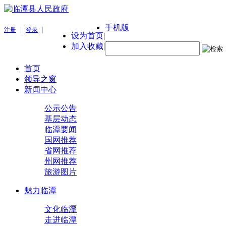
手机版
|
|
注册
登录
设为首页
|
加入收藏
|
首页
领导之窗
新闻中心
公示公告
基层动态
临潭要闻
国网推荐
省网推荐
州网推荐
旅游图片
魅力临潭
文化临潭
走进临潭