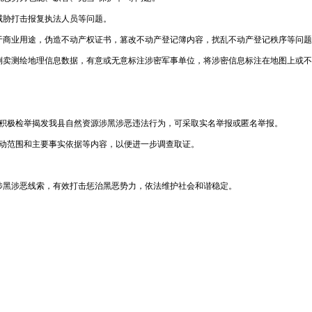
威胁打击报复执法人员等问题。
于商业用途，伪造不动产权证书，篡改不动产登记簿内容，扰乱不动产登记秩序等问题
倒卖测绘地理信息数据，有意或无意标注涉密军事单位，将涉密信息标注在地图上或不
界积极检举揭发我县自然资源涉黑涉恶违法行为，可采取实名举报或匿名举报。
活动范围和主要事实依据等内容，以便进一步调查取证。
涉黑涉恶线索，有效打击惩治黑恶势力，依法维护社会和谐稳定。