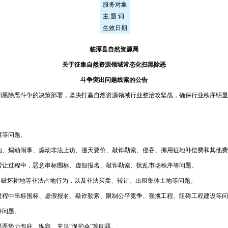
服务对象
主 题 词
生效日期
临潭县自然资源局
关于征集自然资源领域常态化扫黑除恶
斗争突出问题线索的公告
扫黑除恶斗争的决策部署，坚决打赢自然资源领域行业整治攻坚战，确保行业秩序明显
境等问题。
地、煽动闹事、煽动非法上访、漫天要价、敲诈勒索、侵吞、挪用征地补偿费和其他费
转让过程中，恶意串标围标、虚假报名、敲诈勒索、扰乱市场秩序等问题。
、破坏耕地等非法占地行为，以及非法买卖、转让、出租集体土地等问题。
过程中串标围标、虚假报名、敲诈勒索、限制公平竞争、强揽工程、阻碍工程建设等问
等问题。
恶势力包庇、纵容、充当“保护伞”等问题。