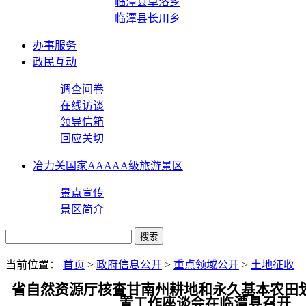
临潭县卓洛乡
临潭县长川乡
办事服务
政民互动
调查问卷
在线访谈
领导信箱
回应关切
冶力关国家AAAAA级旅游景区
景点宣传
景区简介
当前位置：
首页
>
政府信息公开
>
重点领域公开
>
土地征收
省自然资源厅核查甘南州耕地和永久基本农田
置工作座谈会在临潭县召开