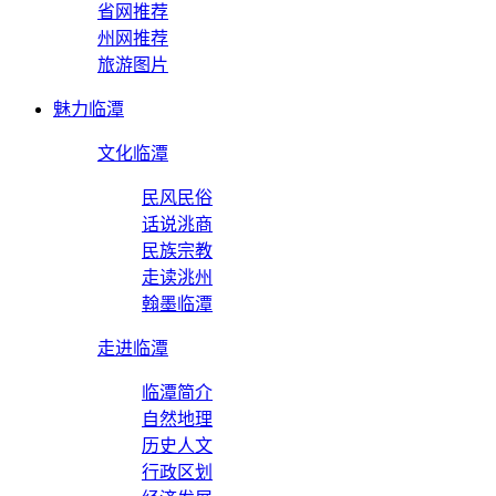
省网推荐
州网推荐
旅游图片
魅力临潭
文化临潭
民风民俗
话说洮商
民族宗教
走读洮州
翰墨临潭
走进临潭
临潭简介
自然地理
历史人文
行政区划