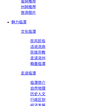
省网推荐
州网推荐
旅游图片
魅力临潭
文化临潭
民风民俗
话说洮商
民族宗教
走读洮州
翰墨临潭
走进临潭
临潭简介
自然地理
历史人文
行政区划
经济发展