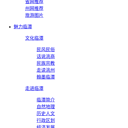
省网推荐
州网推荐
旅游图片
魅力临潭
文化临潭
民风民俗
话说洮商
民族宗教
走读洮州
翰墨临潭
走进临潭
临潭简介
自然地理
历史人文
行政区划
经济发展