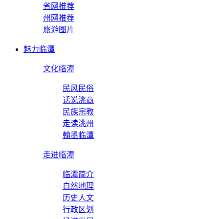
省网推荐
州网推荐
旅游图片
魅力临潭
文化临潭
民风民俗
话说洮商
民族宗教
走读洮州
翰墨临潭
走进临潭
临潭简介
自然地理
历史人文
行政区划