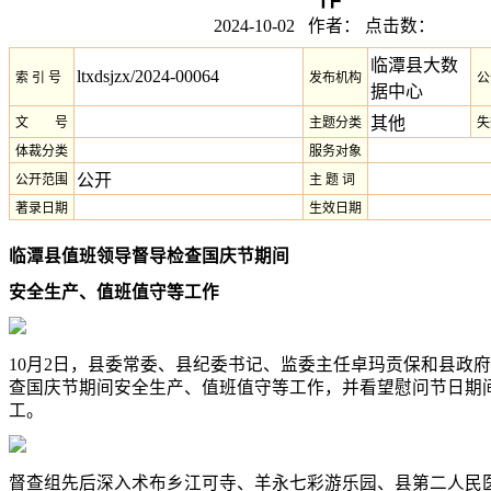
2024-10-02 作者： 点击数：
临潭县大数
ltxdsjzx/2024-00064
索 引 号
发布机构
公
据中心
其他
文 号
主题分类
失
体裁分类
服务对象
公开
公开范围
主 题 词
著录日期
生效日期
临潭县值班领导督导检查国庆节期间
安全生产、值班值守等工作
10月2日，县委常委、县纪委书记、监委主任卓玛贡保和县政
查国庆节期间安全生产、值班值守等工作，并看望慰问节日期
工。
督查组先后深入术布乡江可寺、羊永七彩游乐园、县第二人民