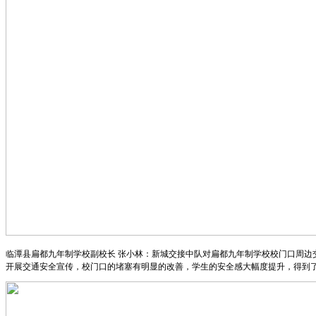
临潭县扁都九年制学校副校长 张小林：新城交接中队对扁都九年制学校校门口周
开展交通安全宣传，校门口的堵塞有明显的改善，学生的安全感大幅度提升，得到