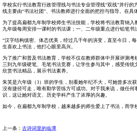
学校实行书法教育行政管理线与书法专业管理线“双线”并行
线主要由“书法社团”、书法教师进行全面的把控与指导。在具
为了提高扁都九年制学校师生书法技能，学校将书法教育纳入
九年级每周安排一课时的书法课；一、二年级重点进行铅笔书
“汉字结构缜密、体态优美，经过几千年的演变，直至今日，每
生喜欢上书法，他打心眼里高兴。
为了推广和普及书法教育，学校不仅在教师群体中开展评测考
三到九年级硬笔、毛笔书法竞赛，让学生参与其中，感受传统
欣赏书法精品，展示书法素养。
朱芙是六年级（3）班的学生，别看她年纪不大，可她曾多次
没有捷径可走，唯有勤学苦练方可成功。对于我来说，做任何
识，这让她对语文、历史学科产生了浓厚的兴趣。
如今，在扁都九年制学校，越来越多的师生爱上了书法，而学
上一条：
古诗词里的临潭