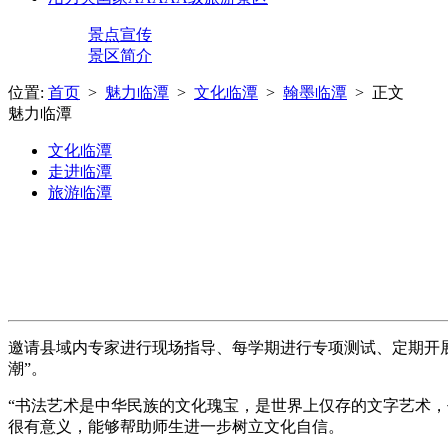
景点宣传
景区简介
位置:
首页
>
魅力临潭
>
文化临潭
>
翰墨临潭
> 正文
魅力临潭
文化临潭
走进临潭
旅游临潭
邀请县域内专家进行现场指导、每学期进行专项测试、定期开展
潮”。
“书法艺术是中华民族的文化瑰宝，是世界上仅存的文字艺术
很有意义，能够帮助师生进一步树立文化自信。