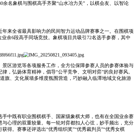
180余名象棋与围棋高手齐聚“山水冶力关”，以棋会友、以智论
近年来全省最具影响力的民间智力运动品牌赛事之一。在围棋项
位业余6段高手同场竞技。象棋项目共吸引72名选手参赛，其中
、景区游览等各项服务工作，全方位保障参赛人员的参赛体验与
律，弘扬体育精神，倡导“公平竞争、文明对弈”的良好赛风。
过道旗、文化展墙多维度氛围营造，巧妙融入临潭地域文化旅游
选手中既有职业围棋棋手、国家级象棋大师，也有在全国业余赛
慧与心理的双重较量。每一轮对弈都扣人心弦，妙手频出，充分
得。赛事还评选出“优秀组织奖”“优秀裁判员”“优秀女棋
。