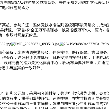
潭县冶力关国家5A级旅游景区成功举办。来自全省各地的31支代表队
广电和旅游局承办。
平高超、参与广泛，整体竞技水准达到省级赛事最高层次，成为
吴婧妮、“育苗杯”全国冠军杨谨睿，以及省级冠军9人，更有20
劲，多场对局精彩纷呈。
精心筹备，统筹协调交通接驳、住宿接待、医疗保障、志愿服务
工作会议，详细解读竞赛规程、日程安排与安全须知，明确赛场纪
美、设施完善的冶力关文化体育中心，赛场布局典雅庄重，并通
赛选手与嘉宾的一致好评。
少年组和公开组，采用积分编排制，共进行七轮激烈比拼。参赛
天的赛程中，棋手们凝神静气、运筹帷幄，在方寸棋盘间展开智
棋公开组冠军由王亚龙摘得，象棋与围棋青少年组冠军由贾力行获
的参赛单位与个人。8月21日下午，赛事在热烈掌声中圆满闭幕