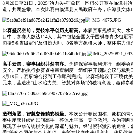
8月20日至21日，2025“冶力关杯”象棋、围棋公开赛在临
道，共襄盛举。本次比赛由临潭县人民政府主办，临潭县文体
比赛盛况空前，竞技水平创历史新高。
本届赛事规模宏大、水
目中，参赛人数达114人，其中包括全国女子围棋赛青少组冠军
包括5名省级冠军及棋协大师、8名地方象棋大师，整体实力强
高手云集，赛事组织井然有序。
为确保赛事顺利进行，组委会
安全。严格执行参赛资格审查制度，组织召开领队会议与裁判
8月19日，赛事综合报到工作顺利完成。比赛场地设于环境优
元素，营造出“山水冶力关、智慧对弈场”的独特意境，赢得参
激烈角逐，智慧交锋精彩纷呈。
本次公开赛设围棋、象棋的青
事中屡获佳绩的民间高手，整体水平高、竞争激烈。在为期两
展现了中华传统棋文化的深邃与魅力。经过紧张激烈的角逐，象
手”等多个团体与个人奖项，表彰在比赛中表现突出、作风优良