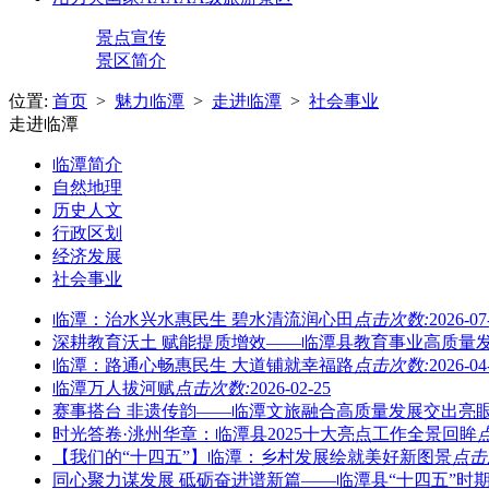
景点宣传
景区简介
位置:
首页
>
魅力临潭
>
走进临潭
>
社会事业
走进临潭
临潭简介
自然地理
历史人文
行政区划
经济发展
社会事业
临潭：治水兴水惠民生 碧水清流润心田
点击次数:
2026-07
深耕教育沃土 赋能提质增效——临潭县教育事业高质量
临潭：路通心畅惠民生 大道铺就幸福路
点击次数:
2026-04
临潭万人拔河赋
点击次数:
2026-02-25
赛事搭台 非遗传韵——临潭文旅融合高质量发展交出亮
时光答卷·洮州华章：临潭县2025十大亮点工作全景回眸
【我们的“十四五”】临潭：乡村发展绘就美好新图景
点击
同心聚力谋发展 砥砺奋进谱新篇——临潭县“十四五”时