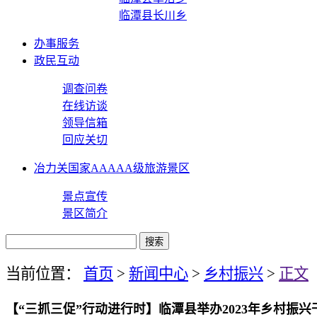
临潭县长川乡
办事服务
政民互动
调查问卷
在线访谈
领导信箱
回应关切
冶力关国家AAAAA级旅游景区
景点宣传
景区简介
当前位置：
首页
>
新闻中心
>
乡村振兴
>
正文
【“三抓三促”行动进行时】临潭县举办2023年乡村振