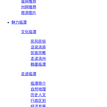
省网推荐
州网推荐
旅游图片
魅力临潭
文化临潭
民风民俗
话说洮商
民族宗教
走读洮州
翰墨临潭
走进临潭
临潭简介
自然地理
历史人文
行政区划
经济发展