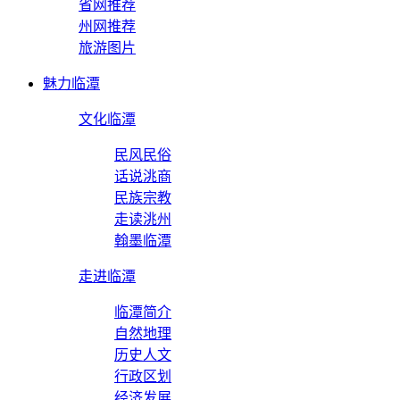
省网推荐
州网推荐
旅游图片
魅力临潭
文化临潭
民风民俗
话说洮商
民族宗教
走读洮州
翰墨临潭
走进临潭
临潭简介
自然地理
历史人文
行政区划
经济发展