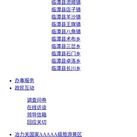
临潭县流顺镇
临潭县店子镇
临潭县羊沙镇
临潭县王旗镇
临潭县八角镇
临潭县术布乡
临潭县三岔乡
临潭县石门乡
临潭县卓洛乡
临潭县长川乡
办事服务
政民互动
调查问卷
在线访谈
领导信箱
回应关切
冶力关国家AAAAA级旅游景区