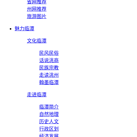
省网推荐
州网推荐
旅游图片
魅力临潭
文化临潭
民风民俗
话说洮商
民族宗教
走读洮州
翰墨临潭
走进临潭
临潭简介
自然地理
历史人文
行政区划
经济发展