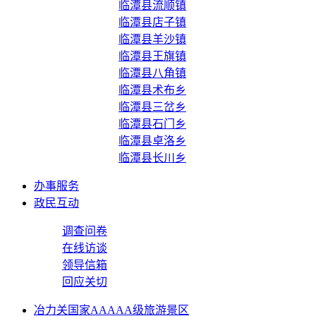
临潭县流顺镇
临潭县店子镇
临潭县羊沙镇
临潭县王旗镇
临潭县八角镇
临潭县术布乡
临潭县三岔乡
临潭县石门乡
临潭县卓洛乡
临潭县长川乡
办事服务
政民互动
调查问卷
在线访谈
领导信箱
回应关切
冶力关国家AAAAA级旅游景区