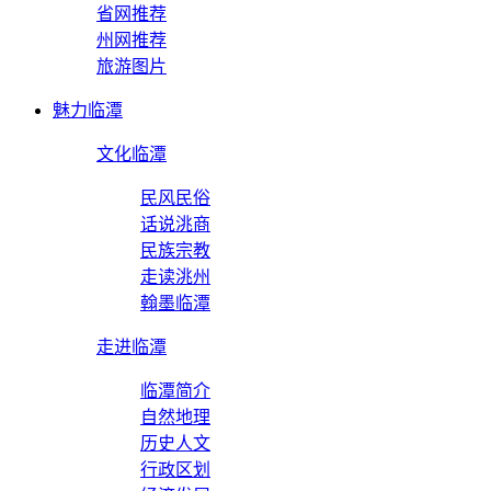
省网推荐
州网推荐
旅游图片
魅力临潭
文化临潭
民风民俗
话说洮商
民族宗教
走读洮州
翰墨临潭
走进临潭
临潭简介
自然地理
历史人文
行政区划