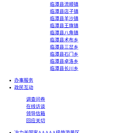
临潭县流顺镇
临潭县店子镇
临潭县羊沙镇
临潭县王旗镇
临潭县八角镇
临潭县术布乡
临潭县三岔乡
临潭县石门乡
临潭县卓洛乡
临潭县长川乡
办事服务
政民互动
调查问卷
在线访谈
领导信箱
回应关切
冶力关国家AAAAA级旅游景区