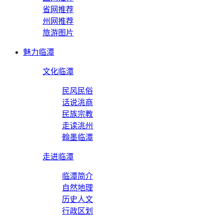
省网推荐
州网推荐
旅游图片
魅力临潭
文化临潭
民风民俗
话说洮商
民族宗教
走读洮州
翰墨临潭
走进临潭
临潭简介
自然地理
历史人文
行政区划