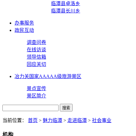
临潭县卓洛乡
临潭县长川乡
办事服务
政民互动
调查问卷
在线访谈
领导信箱
回应关切
冶力关国家AAAAA级旅游景区
景点宣传
景区简介
当前位置：
首页
>
魅力临潭
>
走进临潭
>
社会事业
机构