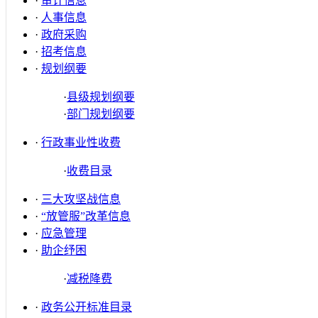
·
审计信息
·
人事信息
·
政府采购
·
招考信息
·
规划纲要
·
县级规划纲要
·
部门规划纲要
·
行政事业性收费
·
收费目录
·
三大攻坚战信息
·
“放管服”改革信息
·
应急管理
·
助企纾困
·
减税降费
·
政务公开标准目录