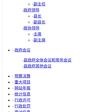
·
副主任
·
政府领导
·
县长
·
副县长
·
政协领导
·
主席
·
副主席
·
政府会议
·
县政府全体会议和常务会议
·
县政府其他会议
·
预算决算
·
重大项目
·
网站年报
·
统计信息
·
行政许可
·
行政处罚