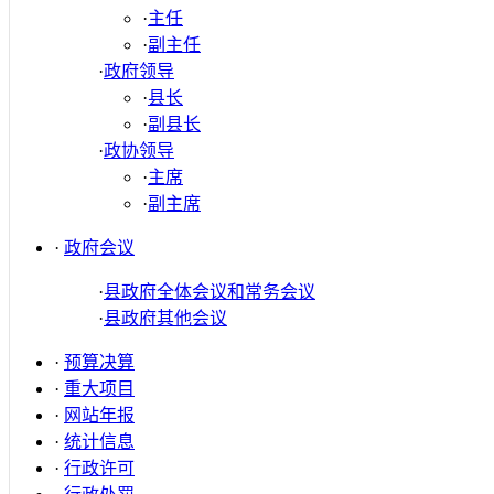
·
主任
·
副主任
·
政府领导
·
县长
·
副县长
·
政协领导
·
主席
·
副主席
·
政府会议
·
县政府全体会议和常务会议
·
县政府其他会议
·
预算决算
·
重大项目
·
网站年报
·
统计信息
·
行政许可