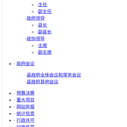
·
主任
·
副主任
·
政府领导
·
县长
·
副县长
·
政协领导
·
主席
·
副主席
·
政府会议
·
县政府全体会议和常务会议
·
县政府其他会议
·
预算决算
·
重大项目
·
网站年报
·
统计信息
·
行政许可