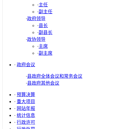
·
主任
·
副主任
·
政府领导
·
县长
·
副县长
·
政协领导
·
主席
·
副主席
·
政府会议
·
县政府全体会议和常务会议
·
县政府其他会议
·
预算决算
·
重大项目
·
网站年报
·
统计信息
·
行政许可